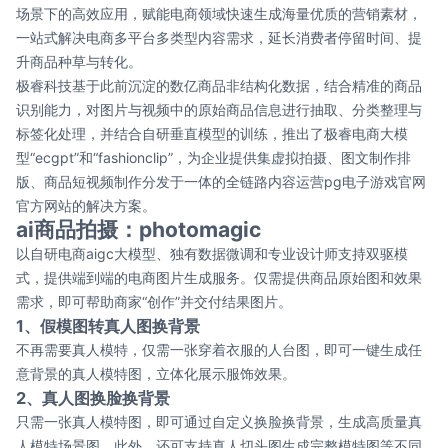
场景下的高效应用，赋能电商领域快速生成海量优质的营销素材，
一站式解决电商多平台多类型内容需求，延长消费者停留时间、提
升商品种草与转化。
极睿科技基于此前沉淀的数亿商品非结构化数据，结合精准的商品
识别能力，对图片与视频中的原始商品信息进行抽取、分类整理与
标签化处理，并结合自研垂直模型的训练，推出了极睿电商大模
型“ecgpt”和“fashionclip”，为企业提供集虚拟拍摄、图文制作排
版、商品短视频制作分发于一体的全链路内容运营pg电子游戏官网
官方网站的解决方案。
ai商品拍摄：photomagic
以自研电商aigc大模型、独有数据微调和专业设计师支持双驱模
式，提供端到端的电商图片生成服务。仅需提供商品原始图和效果
需求，即可帮助商家“创作”并交付结果图片。
1、假模图转真人图换背景
不再需要真人模特，仅需一张穿着衣服的人台图，即可一键生成任
意背景的真人模特图，立体化展示服饰效果。
2、真人图换脸换背景
只需一张真人模特图，即可通过自定义换脸换背景，生成高质量真
人模特场景图，此外，还可支持真人切头图生成完整模特图等不同