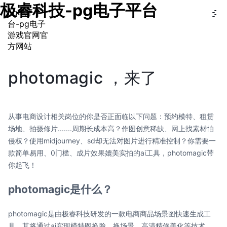
极睿科技-pg电子平台
pg电子平
台-pg电子
游戏官网官
方网站
photomagic ，来了
从事电商设计相关岗位的你是否正面临以下问题：预约模特、租赁
场地、拍摄修片.......周期长成本高？作图创意稀缺、网上找素材怕
侵权？使用midjourney、sd却无法对图片进行精准控制？你需要一
款简单易用、0门槛、成片效果媲美实拍的ai工具，photomagic带
你起飞！
photomagic是什么？
photomagic是由极睿科技研发的一款电商商品场景图快速生成工
具，其将通过ai实现模特图换脸、换场景、高清精修美化等技术，