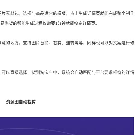
图片素材包
，
选择与商品适合的模版
，
点击生成详情页就能完成整个制作
，
易尚货的智能生成过程仅需要
分钟就能搞定详情页
。
1
满意的地方
，
支持图片替换
、
裁剪
、
翻转等等
，
同样也可以对文案进行修
，
可以直接选择上货到淘宝店中
，
系统会自动匹配与平台要求相符的详情
资源图自动裁剪