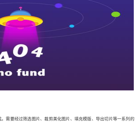
成
。
需要经过筛选图片
、
裁剪美化图片
、
填充模版
、
导出切片等一系列的