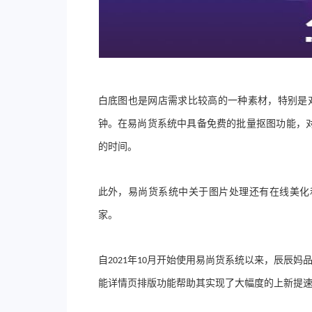
白底图也是网店需求比较高的一种素材
，
特别是
钟
。
在易尚货系统中具备免费的批量抠图功能
，
的时间
。
此外
，
易尚货系统中关于图片处理还有在线美化
家
。
自
年
月开始使用易尚货系统以来
，
辰辰妈
2021
10
能详情页排版功能帮助其实现了大幅度的上新提