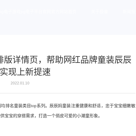
pg电子游戏pg电子平台官网官方网站首页
关于极睿
新闻报
排版详情页，帮助网红品牌童装辰辰
实现上新提速
2022.01.10
铺均排名童装类目
top
系列。辰辰妈童装注重健康和舒适，忠于宝宝细嫩敏
提供宝宝的穿搭需求，打造一个俏皮可爱的小潮童形象。