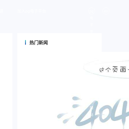
道
加入pg电子平台
pg
en
电
子
平
台-
热门新闻
pg
电
子
游
戏
官
网
官
方
网
站