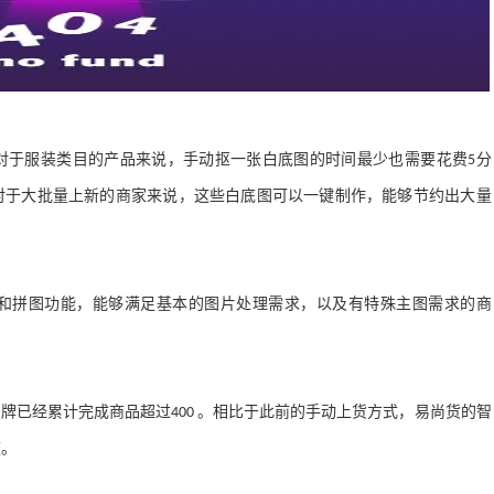
对于服装类目的产品来说
，
手动抠一张白底图的时间最少也需要花费
分
5
对于大批量上新的商家来说
，
这些白底图可以一键制作
，
能够节约出大量
和拼图功能
，
能够满足基本的图片处理需求
，
以及有特殊主图需求的商
品牌已经累计完成商品超过
。
相比于此前的手动上货方式
，
易尚货的智
400
速
。